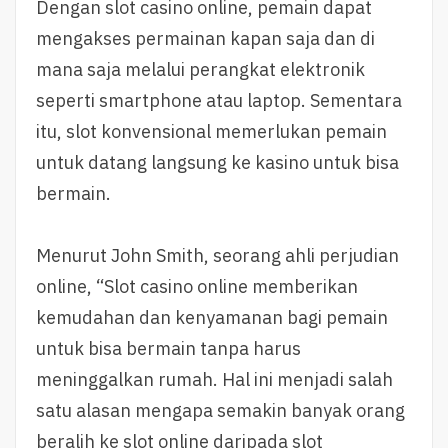
Dengan slot casino online, pemain dapat
mengakses permainan kapan saja dan di
mana saja melalui perangkat elektronik
seperti smartphone atau laptop. Sementara
itu, slot konvensional memerlukan pemain
untuk datang langsung ke kasino untuk bisa
bermain.
Menurut John Smith, seorang ahli perjudian
online, “Slot casino online memberikan
kemudahan dan kenyamanan bagi pemain
untuk bisa bermain tanpa harus
meninggalkan rumah. Hal ini menjadi salah
satu alasan mengapa semakin banyak orang
beralih ke slot online daripada slot