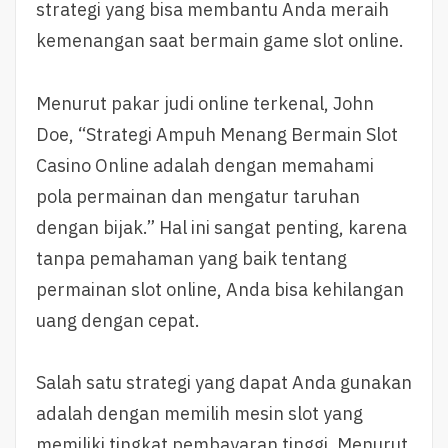
strategi yang bisa membantu Anda meraih
kemenangan saat bermain game slot online.
Menurut pakar judi online terkenal, John
Doe, “Strategi Ampuh Menang Bermain Slot
Casino Online adalah dengan memahami
pola permainan dan mengatur taruhan
dengan bijak.” Hal ini sangat penting, karena
tanpa pemahaman yang baik tentang
permainan slot online, Anda bisa kehilangan
uang dengan cepat.
Salah satu strategi yang dapat Anda gunakan
adalah dengan memilih mesin slot yang
memiliki tingkat pembayaran tinggi. Menurut