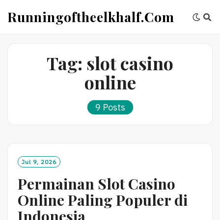
Skip
Runningoftheelkhalf.com
to
content
Tag:
slot casino
online
9 Posts
Jul 9, 2026
Permainan Slot Casino
Online Paling Populer di
Indonesia