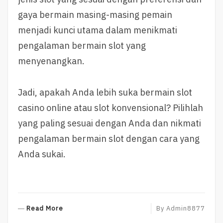
gaya bermain masing-masing pemain
menjadi kunci utama dalam menikmati
pengalaman bermain slot yang
menyenangkan.
Jadi, apakah Anda lebih suka bermain slot
casino online atau slot konvensional? Pilihlah
yang paling sesuai dengan Anda dan nikmati
pengalaman bermain slot dengan cara yang
Anda sukai.
R
Read More
By
Admin8877
E