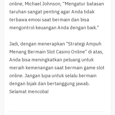
online, Michael Johnson, “Mengatur batasan
taruhan sangat penting agar Anda tidak
terbawa emosi saat bermain dan bisa
mengontrol keuangan Anda dengan baik.”
Jadi, dengan menerapkan “Strategi Ampuh
Menang Bermain Slot Casino Online” di atas,
Anda bisa meningkatkan peluang untuk
meraih kemenangan saat bermain game slot
online. Jangan lupa untuk selalu bermain
dengan bijak dan bertanggung jawab.
Selamat mencoba!