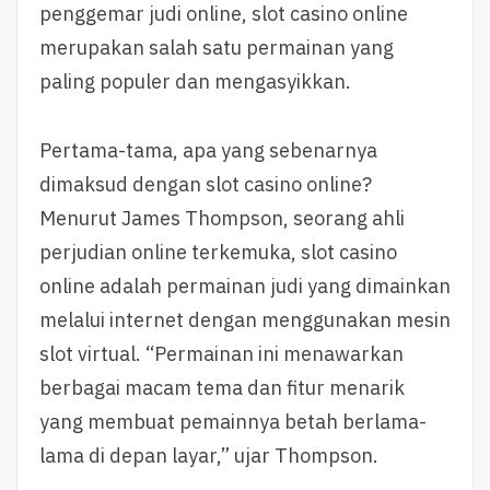
penggemar judi online, slot casino online
merupakan salah satu permainan yang
paling populer dan mengasyikkan.
Pertama-tama, apa yang sebenarnya
dimaksud dengan slot casino online?
Menurut James Thompson, seorang ahli
perjudian online terkemuka, slot casino
online adalah permainan judi yang dimainkan
melalui internet dengan menggunakan mesin
slot virtual. “Permainan ini menawarkan
berbagai macam tema dan fitur menarik
yang membuat pemainnya betah berlama-
lama di depan layar,” ujar Thompson.