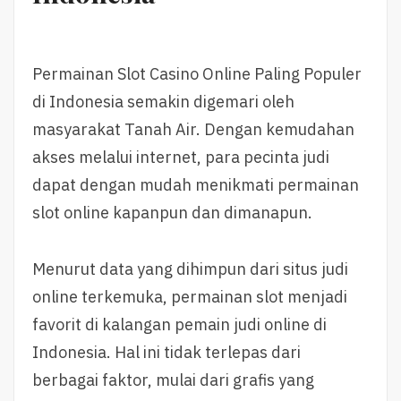
Permainan Slot Casino Online Paling Populer
di Indonesia semakin digemari oleh
masyarakat Tanah Air. Dengan kemudahan
akses melalui internet, para pecinta judi
dapat dengan mudah menikmati permainan
slot online kapanpun dan dimanapun.
Menurut data yang dihimpun dari situs judi
online terkemuka, permainan slot menjadi
favorit di kalangan pemain judi online di
Indonesia. Hal ini tidak terlepas dari
berbagai faktor, mulai dari grafis yang