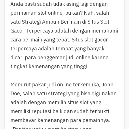
Anda pasti sudah tidak asing lagi dengan
permainan slot online, bukan? Nah, salah
satu Strategi Ampuh Bermain di Situs Slot
Gacor Terpercaya adalah dengan memahami
cara bermain yang tepat. Situs slot gacor
terpercaya adalah tempat yang banyak
dicari para penggemar judi online karena
tingkat kemenangan yang tinggi.
Menurut pakar judi online terkemuka, John
Doe, salah satu strategi yang bisa digunakan
adalah dengan memilih situs slot yang
memiliki reputasi baik dan sudah terbukti
membayar kemenangan para pemainnya.