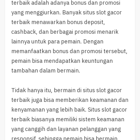
terbaik adalah adanya bonus dan promosi
yang menggiurkan. Banyak situs slot gacor
terbaik menawarkan bonus deposit,
cashback, dan berbagai promosi menarik
lainnya untuk para pemain. Dengan
memanfaatkan bonus dan promosi tersebut,
pemain bisa mendapatkan keuntungan
tambahan dalam bermain.
Tidak hanya itu, bermain di situs slot gacor
terbaik juga bisa memberikan keamanan dan
kenyamanan yang lebih baik. Situs slot gacor
terbaik biasanya memiliki sistem keamanan
yang canggih dan layanan pelanggan yang
responsif, sehingga pemain bisa bermain