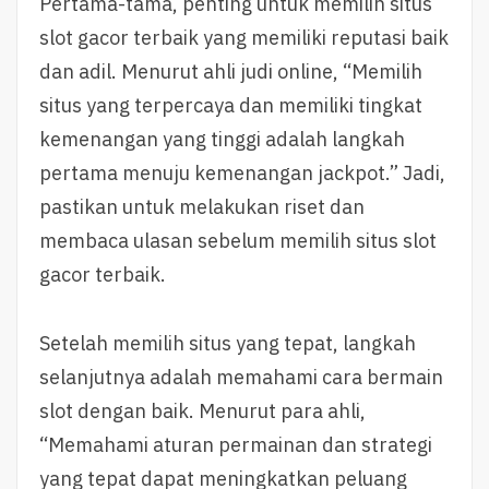
Pertama-tama, penting untuk memilih situs
slot gacor terbaik yang memiliki reputasi baik
dan adil. Menurut ahli judi online, “Memilih
situs yang terpercaya dan memiliki tingkat
kemenangan yang tinggi adalah langkah
pertama menuju kemenangan jackpot.” Jadi,
pastikan untuk melakukan riset dan
membaca ulasan sebelum memilih situs slot
gacor terbaik.
Setelah memilih situs yang tepat, langkah
selanjutnya adalah memahami cara bermain
slot dengan baik. Menurut para ahli,
“Memahami aturan permainan dan strategi
yang tepat dapat meningkatkan peluang