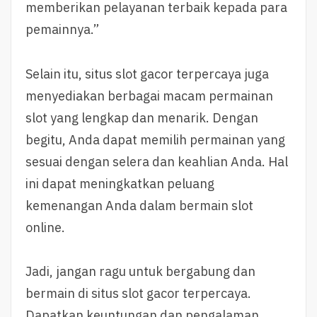
memberikan pelayanan terbaik kepada para
pemainnya.”
Selain itu, situs slot gacor terpercaya juga
menyediakan berbagai macam permainan
slot yang lengkap dan menarik. Dengan
begitu, Anda dapat memilih permainan yang
sesuai dengan selera dan keahlian Anda. Hal
ini dapat meningkatkan peluang
kemenangan Anda dalam bermain slot
online.
Jadi, jangan ragu untuk bergabung dan
bermain di situs slot gacor terpercaya.
Dapatkan keuntungan dan pengalaman