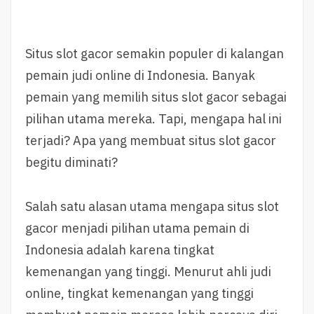
Situs slot gacor semakin populer di kalangan
pemain judi online di Indonesia. Banyak
pemain yang memilih situs slot gacor sebagai
pilihan utama mereka. Tapi, mengapa hal ini
terjadi? Apa yang membuat situs slot gacor
begitu diminati?
Salah satu alasan utama mengapa situs slot
gacor menjadi pilihan utama pemain di
Indonesia adalah karena tingkat
kemenangan yang tinggi. Menurut ahli judi
online, tingkat kemenangan yang tinggi