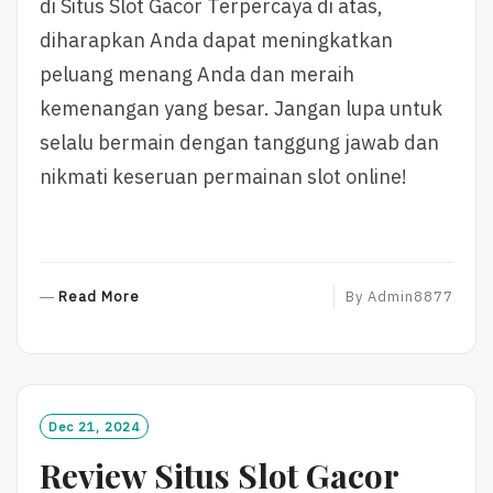
di Situs Slot Gacor Terpercaya di atas,
diharapkan Anda dapat meningkatkan
peluang menang Anda dan meraih
kemenangan yang besar. Jangan lupa untuk
selalu bermain dengan tanggung jawab dan
nikmati keseruan permainan slot online!
R
Read More
By
Admin8877
E
A
D
M
O
Dec 21, 2024
R
Review Situs Slot Gacor
E