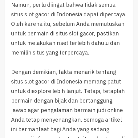
Namun, perlu diingat bahwa tidak semua
situs slot gacor di Indonesia dapat dipercaya.
Oleh karena itu, sebelum Anda memutuskan
untuk bermain di situs slot gacor, pastikan
untuk melakukan riset terlebih dahulu dan
memilih situs yang terpercaya.
Dengan demikian, fakta menarik tentang
situs slot gacor di Indonesia memang patut
untuk diexplore lebih lanjut. Tetapi, tetaplah
bermain dengan bijak dan bertanggung
jawab agar pengalaman bermain judi online
Anda tetap menyenangkan. Semoga artikel
ini bermanfaat bagi Anda yang sedang