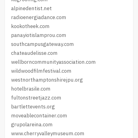
alpinedentist.net
radioenergiadance.com
kookotheek.com
panayiotislamprou.com
southcampusgateway.com
chateaudelisse.com
wellborncommunityassociation.com
wildwoodfilmfestival.com
westnorthamptonshirejpu.org
hotelbrasile.com
fultonstreetjazz.com
bartlettevents.org
moveablecontainer.com
grupolareina.com
www.cherryvalleymuseum.com