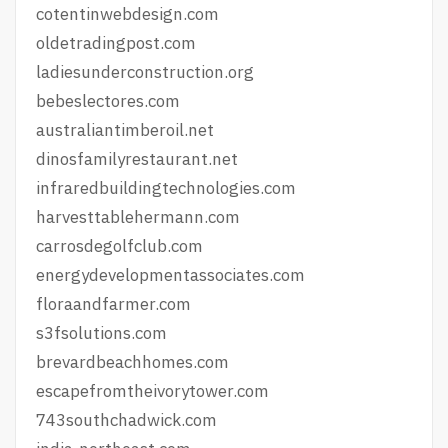
cotentinwebdesign.com
oldetradingpost.com
ladiesunderconstruction.org
bebeslectores.com
australiantimberoil.net
dinosfamilyrestaurant.net
infraredbuildingtechnologies.com
harvesttablehermann.com
carrosdegolfclub.com
energydevelopmentassociates.com
floraandfarmer.com
s3fsolutions.com
brevardbeachhomes.com
escapefromtheivorytower.com
743southchadwick.com