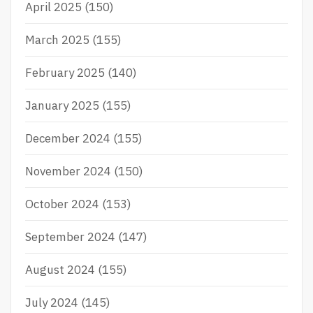
April 2025
(150)
March 2025
(155)
February 2025
(140)
January 2025
(155)
December 2024
(155)
November 2024
(150)
October 2024
(153)
September 2024
(147)
August 2024
(155)
July 2024
(145)