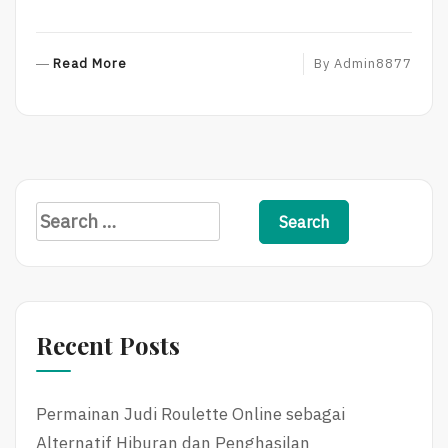
R
Read More
By
Admin8877
E
A
D
M
O
R
Search
E
for:
Recent Posts
Permainan Judi Roulette Online sebagai
Alternatif Hiburan dan Penghasilan