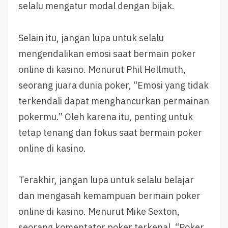
selalu mengatur modal dengan bijak.
Selain itu, jangan lupa untuk selalu
mengendalikan emosi saat bermain poker
online di kasino. Menurut Phil Hellmuth,
seorang juara dunia poker, “Emosi yang tidak
terkendali dapat menghancurkan permainan
pokermu.” Oleh karena itu, penting untuk
tetap tenang dan fokus saat bermain poker
online di kasino.
Terakhir, jangan lupa untuk selalu belajar
dan mengasah kemampuan bermain poker
online di kasino. Menurut Mike Sexton,
seorang komentator poker terkenal, “Poker