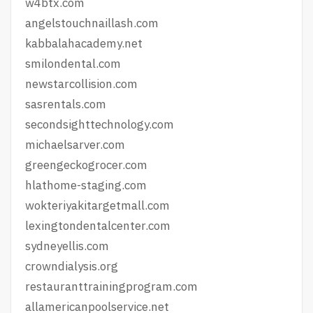
w4btx.com
angelstouchnaillash.com
kabbalahacademy.net
smilondental.com
newstarcollision.com
sasrentals.com
secondsighttechnology.com
michaelsarver.com
greengeckogrocer.com
hlathome-staging.com
wokteriyakitargetmall.com
lexingtondentalcenter.com
sydneyellis.com
crowndialysis.org
restauranttrainingprogram.com
allamericanpoolservice.net