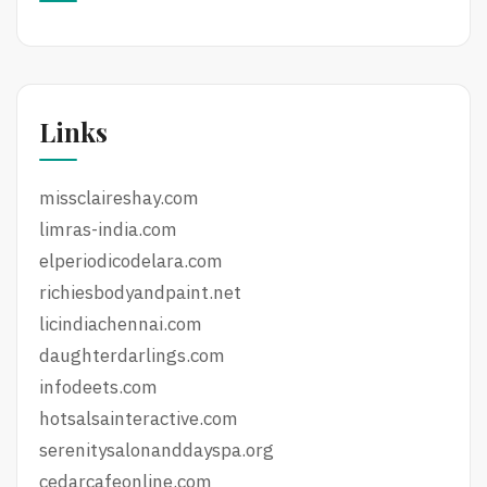
Links
missclaireshay.com
limras-india.com
elperiodicodelara.com
richiesbodyandpaint.net
licindiachennai.com
daughterdarlings.com
infodeets.com
hotsalsainteractive.com
serenitysalonanddayspa.org
cedarcafeonline.com